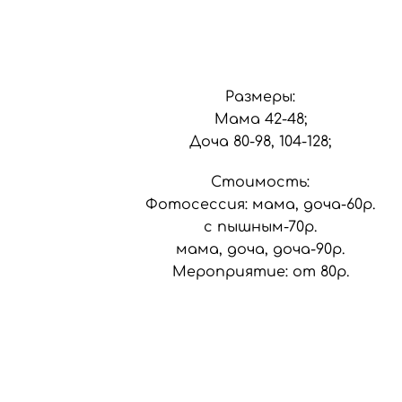
Размеры:
Мама 42-48;
Доча 80-98, 104-128;
Стоимость:
Фотосессия: мама, доча-60р.
с пышным-70р.
мама, доча, доча-90р.
Мероприятие: от 80р.